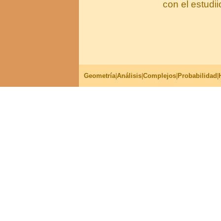
con el estudii
Geometría
|
Análisis
|
Complejos
|
Probabilidad
|