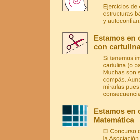
Ejercicios de
estructuras b
y autoconfian
Estamos en 
con cartulina
Si tenemos im
cartulina (o 
Muchas son se
compás. Aunq
mirarlas pues
consecuencia
Estamos en c
Matemática
El Concurso 
la Asociació