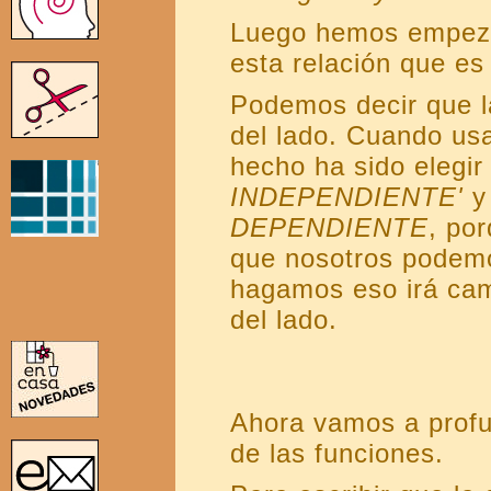
Luego hemos empeza
esta relación que es
Podemos decir que la
del lado. Cuando us
hecho ha sido elegi
INDEPENDIENTE'
y
DEPENDIENTE
, po
que nosotros podemo
hagamos eso irá cam
del lado.
Ahora vamos a profu
de las funciones.