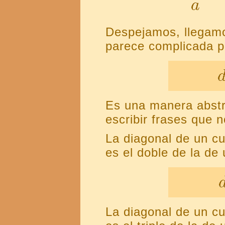
Despejamos, llegamo
parece complicada pe
Es una manera abstrac
escribir frases que n
La diagonal de un c
es el doble de la de
La diagonal de un c