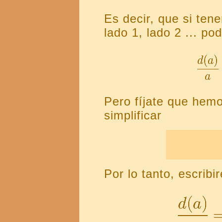
Es decir, que si ten
lado 1, lado 2 ... po
Pero fíjate que hem
simplificar
Por lo tanto, escrib