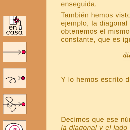
enseguida.
También hemos visto 
ejemplo, la diagonal 
obtenemos el mismo 
constante, que es ig
Y lo hemos escrito 
Decimos que ese nú
la diagonal y el lad