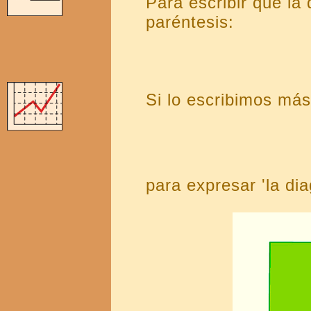
Para escribir que la
paréntesis:
Si lo escribimos má
para expresar 'la di