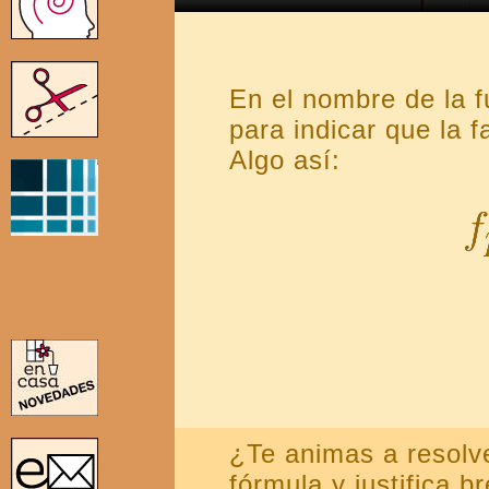
En el nombre de la 
para indicar que la 
Algo así:
¿Te animas a resolve
fórmula y justifica 