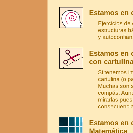
Estamos en c
Ejercicios de
estructuras b
y autoconfian
Estamos en 
con cartulina
Si tenemos im
cartulina (o 
Muchas son se
compás. Aunq
mirarlas pues
consecuencia
Estamos en c
Matemática